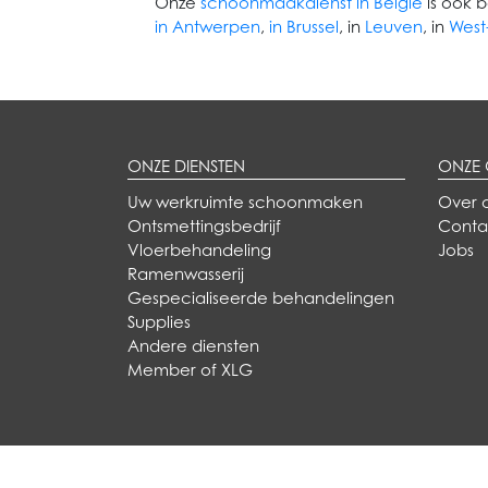
Onze
schoonmaakdienst in België
is ook 
in Antwerpen
,
in Brussel
, in
Leuven
, in
West
ONZE DIENSTEN
ONZE
Uw werkruimte schoonmaken
Over 
Ontsmettingsbedrijf
Conta
Vloerbehandeling
Jobs
Ramenwasserij
Gespecialiseerde behandelingen
Supplies
Andere diensten
Member of XLG