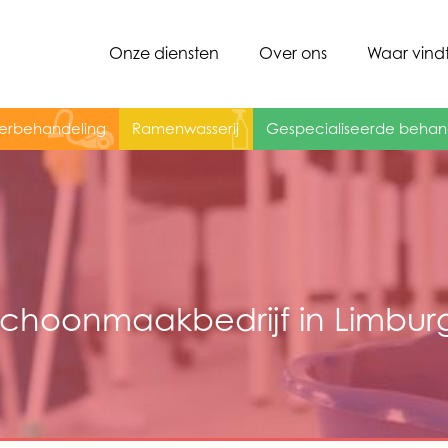
Onze diensten
Over ons
Waar vindt
erbehandeling
Ramenwasserij
Gespecialiseerde behan
schoonmaakbedrijf in Limbur