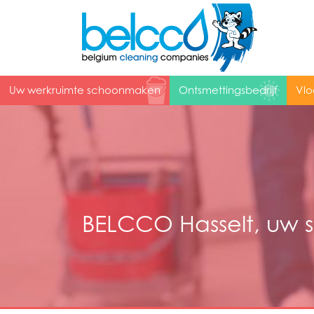
Uw werkruimte schoonmaken
Ontsmettingsbedrijf
Vlo
BELCCO Hasselt, uw 