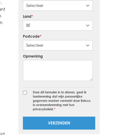
.
ant
n
Land
*
n
Postcode
*
Opmerking
Door dit formulier in te dienen, geef ik
toestemming dat mijn persoonlijke
gegevens worden verwerkt door Belcco
in overeenstemming met hun
privacybeleid.
*
id