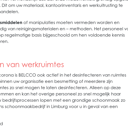
it om uw materiaal, kantoorinventaris en werkuitrusting te
handelen.
ngsmiddelen
of manipulaties moeten vermeden worden en
dig van reinigingsmaterialen en – methoden. Het personeel v
op regelmatige basis bijgeschoold om hen voldoende kennis
eren.
en van werkruimtes
orona is BELCCO ook actief in het desinfecteren van ruimtes
 binnen uw organisatie een besmetting of meerdere zijn
uimtes zo snel mogen te laten desinfecteren. Alleen op deze
e remmen en kan het overige personeel zo snel mogelijk haar
w bedrijfsprocessen lopen met een grondige schoonmaak zo
ons schoonmaakbedrijf in Limburg voor u in geval van een
gd