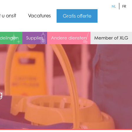
NL
FR
 u ons?
Vacatures
Gratis offerte
delingen
Supplies
Andere diensten
Member of XLG
g