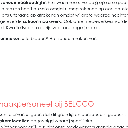
n
schoonmaakbedrijf
in huis waarmee u volledig op safe speelt
te maken heeft en safe omdat u mag rekenen op een const
 u ons uiteraard op afrekenen omdat wij grote waarde hechte
 geleverde
schoonmaakwerk
. Ook onze medewerkers worde
 Kwaliteitscontroles zijn voor ons dagelijkse kost.
hoonmaker
, u te bieden? Het schoonmaken van:
aakpersoneel bij BELCCO
kunt u ervan uitgaan dat dit grondig en consequent gebeurt.
kprotocollen
opgevolgd waarbij specifieke
 Niet verwonderlijk dus dat onze medewerkers grondig opgele