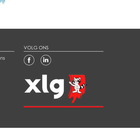
ijf
VOLG ONS
ns