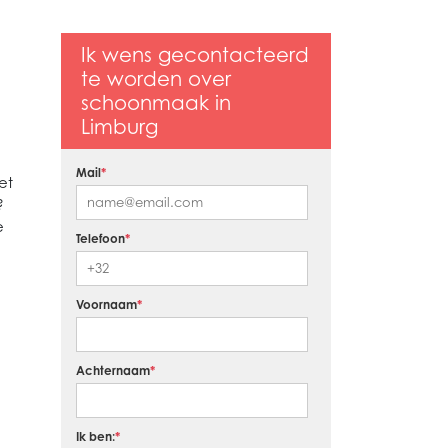
Ik wens gecontacteerd
te worden over
schoonmaak in
Limburg
Mail
*
et
?
e
Telefoon
*
Voornaam
*
Achternaam
*
Ik ben:
*