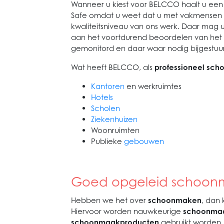
Wanneer u kiest voor BELCCO haalt u ee
Safe omdat u weet dat u met vakmensen 
kwaliteitsniveau van ons werk. Daar mag
aan het voortdurend beoordelen van het
gemonitord en daar waar nodig bijgestuurd.
Wat heeft BELCCO, als
professioneel sc
Kantoren
en werkruimtes
Hotels
Scholen
Ziekenhuizen
Woonruimten
Publieke
gebouwen
Goed opgeleid schoonm
Hebben we het over
schoonmaken
, dan 
Hiervoor worden nauwkeurige
schoonmaa
schoonmaakproducten
gebruikt worden.