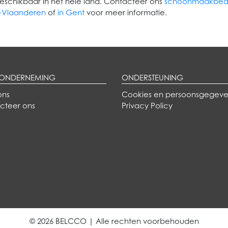
beschikbaar in het hele land. Contacteer ons
schoonmaakbedr
-Vlaanderen
of
in Gent
voor meer informatie.
 ONDERNEMING
ONDERSTEUNING
ons
Cookies en persoonsgegeve
cteer ons
Privacy Policy
© 2026 BELCCO | Alle rechten voorbehouden