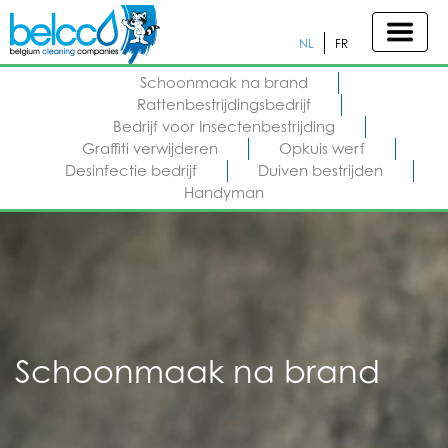
NL
FR
Schoonmaak na brand
Rattenbestrijdingsbedrijf
Bedrijf voor Insectenbestrijding
Graffiti verwijderen
Opkuis werf
Desinfectie bedrijf
Duiven bestrijden
Handyman
Schoonmaak na brand